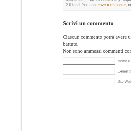
2.0
feed. You can
leave a response
, o
Scrivi un commento
Ciascun commento potrà avere u
battute.
Non sono ammessi commenti con
Nome e 
E-mail (
Sito We