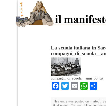
La scuola italiana in Sa
compagni_di_scuola__a
compagni_di_scuola__anni_50.jpg
Facebook
Twitter
Email
What
Co
This entry was posted on martedì, Se
filed under . You can follow any resp