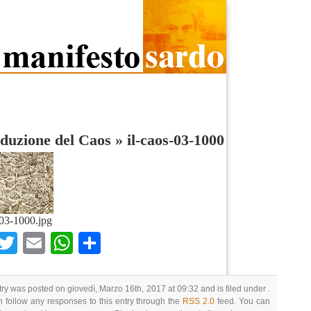
duzione del Caos
»
il-caos-03-1000
-03-1000.jpg
Facebook
Twitter
Email
WhatsApp
Condividi
try was posted on giovedì, Marzo 16th, 2017 at 09:32 and is filed under .
 follow any responses to this entry through the
RSS 2.0
feed. You can