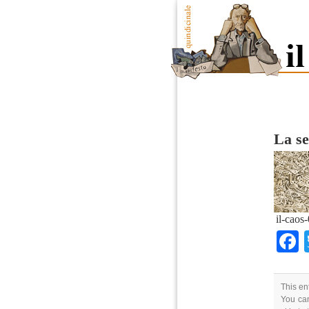
La se
il-caos
This en
You can