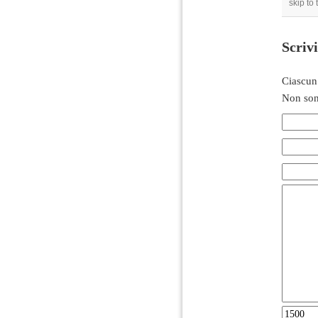
skip to
Scriv
Ciascun
Non son