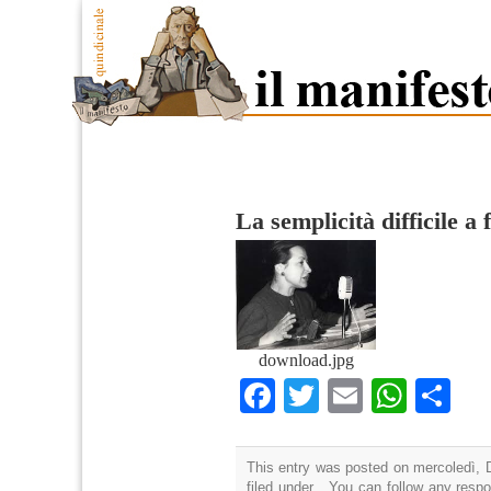
La semplicità difficile a 
download.jpg
Facebook
Twitter
Email
What
Co
This entry was posted on mercoledì, 
filed under . You can follow any resp