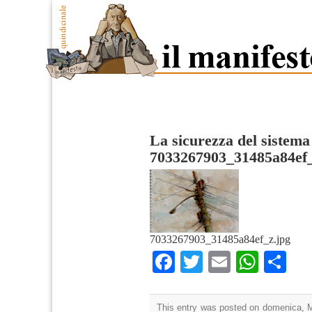
La sicurezza del sistema
7033267903_31485a84ef
7033267903_31485a84ef_z.jpg
Facebook
Twitter
Email
What
Co
This entry was posted on domenica, Ma