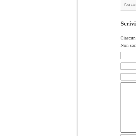
You can
Scriv
Ciascun
Non son