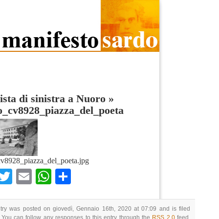
ista di sinistra a Nuoro
»
o_cv8928_piazza_del_poeta
v8928_piazza_del_poeta.jpg
Facebook
Twitter
Email
WhatsApp
Condividi
try was posted on giovedì, Gennaio 16th, 2020 at 07:09 and is filed
 You can follow any responses to this entry through the
RSS 2.0
feed.