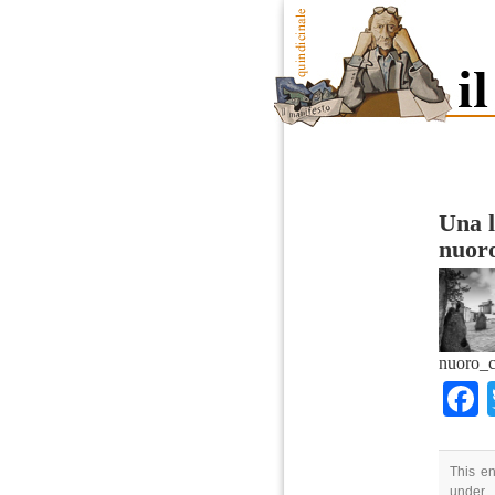
Una l
nuor
nuoro_c
This en
under .