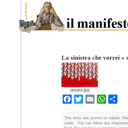
La sinistra che vorrei
»
sinistra.jpg
Facebook
Twitter
Email
What
Co
This entry was posted on sabato, Mar
under . You can follow any responses