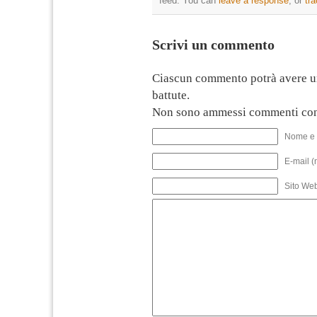
feed. You can
leave a response
, or
tr
Scrivi un commento
Ciascun commento potrà avere u
battute.
Non sono ammessi commenti con
Nome e 
E-mail (
Sito We