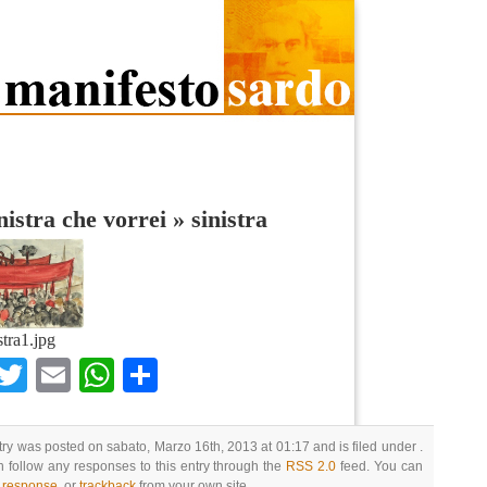
nistra che vorrei
»
sinistra
stra1.jpg
Facebook
Twitter
Email
WhatsApp
Condividi
try was posted on sabato, Marzo 16th, 2013 at 01:17 and is filed under .
 follow any responses to this entry through the
RSS 2.0
feed. You can
a response
, or
trackback
from your own site.