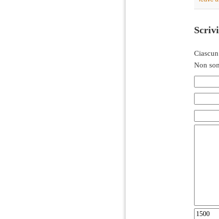
Scriv
Ciascun
Non son