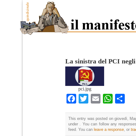
La sinistra del PCI negl
pci.jpg
Facebook
Twitter
Email
What
Co
This entry was posted on giovedì, Mag
under . You can follow any responses
feed. You can
leave a response
, or
tr