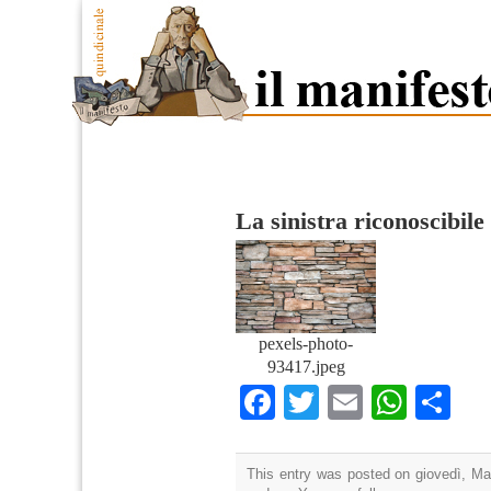
La sinistra riconoscibile
pexels-photo-
93417.jpeg
Facebook
Twitter
Email
What
Co
This entry was posted on giovedì, Mar