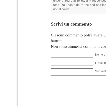
under . You can follow any responses
feed. You can skip to the end and lea
not allowed.
Scrivi un commento
Ciascun commento potrà avere u
battute.
Non sono ammessi commenti con
Nome e 
E-mail (
Sito We