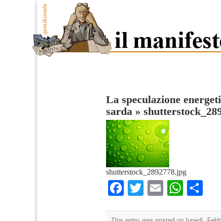
La speculazione energeti
sarda
»
shutterstock_28
shutterstock_2892778.jpg
Facebook
Twitter
Email
What
Co
This entry was posted on lunedì, Febbr