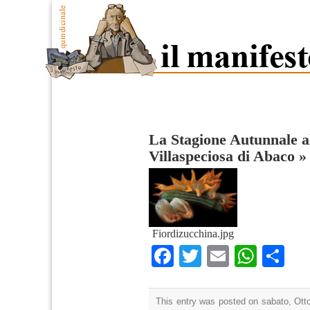
La Stagione Autunnale al
Villaspeciosa di Abaco
Fiordizucchina.jpg
Facebook
Twitter
Email
What
Co
This entry was posted on sabato, Otto