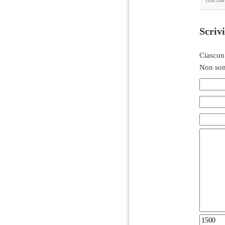
You can
Scriv
Ciascun
Non son