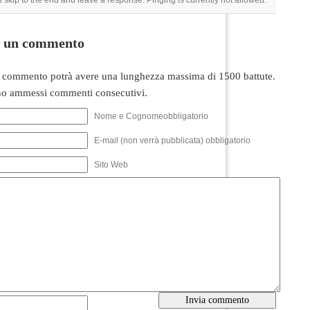
 skip to the end and leave a response. Pinging is currently not allowed.
i un commento
 commento potrà avere una lunghezza massima di 1500 battute.
o ammessi commenti consecutivi.
Nome e Cognomeobbligatorio
E-mail (non verrà pubblicata) obbligatorio
Sito Web