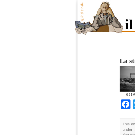
La st
ROB
This en
under .