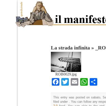
La strada infinita
»
_RO
ROB0029.jpg
Facebook
Twitter
Email
What
Co
This entry was posted on sabato, Se
filed under . You can follow any resp
2.0
feed. You can skip to the end 