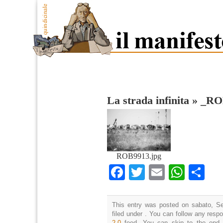
La strada infinita
»
_RO
ROB9913.jpg
Facebook
Twitter
Email
What
Co
This entry was posted on sabato, Se
filed under . You can follow any resp
2.0
feed. You can skip to the end 