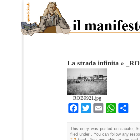
La strada infinita
»
_RO
ROB9921.jpg
Facebook
Twitter
Email
What
Co
This entry was posted on sabato, Se
filed under . You can follow any resp
2.0
feed. You can skip to the end 