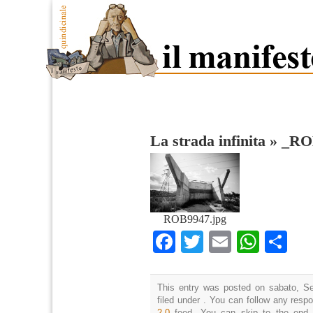
La strada infinita
»
_RO
ROB9947.jpg
Facebook
Twitter
Email
What
Co
This entry was posted on sabato, Se
filed under . You can follow any resp
2.0
feed. You can skip to the end 