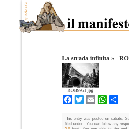
La strada infinita
»
_RO
ROB9951.jpg
Facebook
Twitter
Email
What
Co
This entry was posted on sabato, Se
filed under . You can follow any resp
2.0
feed. You can skip to the end 