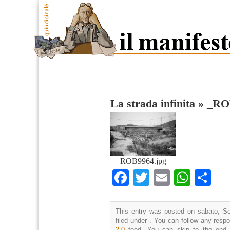
La strada infinita
»
_RO
ROB9964.jpg
Facebook
Twitter
Email
What
Co
This entry was posted on sabato, Se
filed under . You can follow any resp
2.0
feed. You can skip to the end 