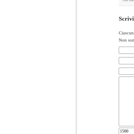
You can
Scriv
Ciascun
Non son