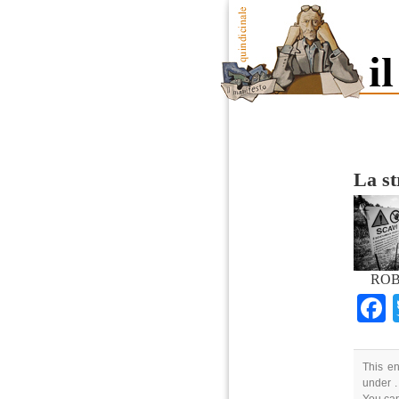
La st
ROB
This en
under .