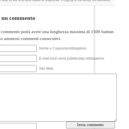
 skip to the end and leave a response. Pinging is currently not allowed.
i un commento
 commento potrà avere una lunghezza massima di 1500 battute.
o ammessi commenti consecutivi.
Nome e Cognomeobbligatorio
E-mail (non verrà pubblicata) obbligatorio
Sito Web