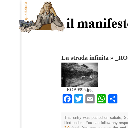
La strada infinita
»
_RO
ROB9995.jpg
Facebook
Twitter
Email
What
Co
This entry was posted on sabato, Se
filed under . You can follow any resp
2.0
feed. You can skip to the end 