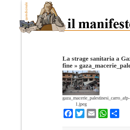
La strage sanitaria a G
fine
»
gaza_macerie_pale
gaza_macerie_palestinesi_carro_afp-
1.jpeg
Facebook
Twitter
Email
What
Co