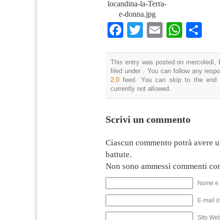
locandina-la-Terra-
e-donna.jpg
Facebook
Twitter
Email
What
Co
This entry was posted on mercoledì, 
filed under . You can follow any resp
2.0
feed. You can skip to the end 
currently not allowed.
Scrivi un commento
Ciascun commento potrà avere u
battute.
Non sono ammessi commenti con
Nome e 
E-mail (
Sito We