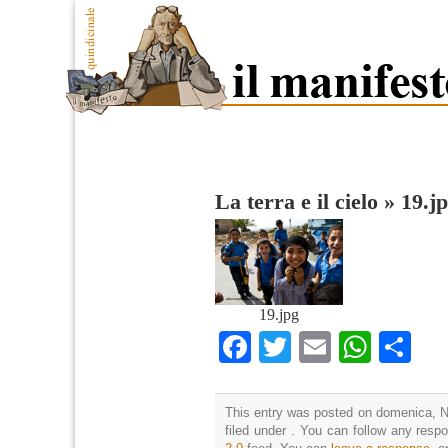
La terra e il cielo
»
19.j
19.jpg
Facebook
Twitter
Email
What
Co
This entry was posted on domenica, N
filed under . You can follow any resp