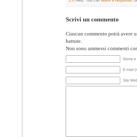
2.0
feed. You can
leave a response
, o
Scrivi un commento
Ciascun commento potrà avere u
battute.
Non sono ammessi commenti con
Nome e 
E-mail (
Sito We