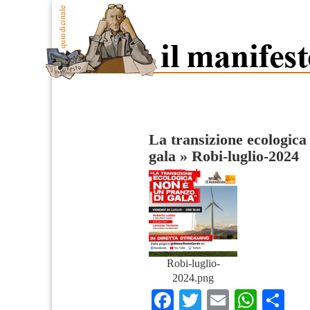
La transizione ecologica
gala
»
Robi-luglio-2024
Robi-luglio-
2024.png
Facebook
Twitter
Email
What
Co