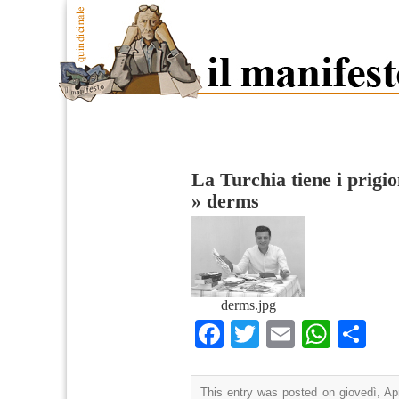
La Turchia tiene i prigion
»
derms
derms.jpg
Facebook
Twitter
Email
What
Co
This entry was posted on giovedì, Apr