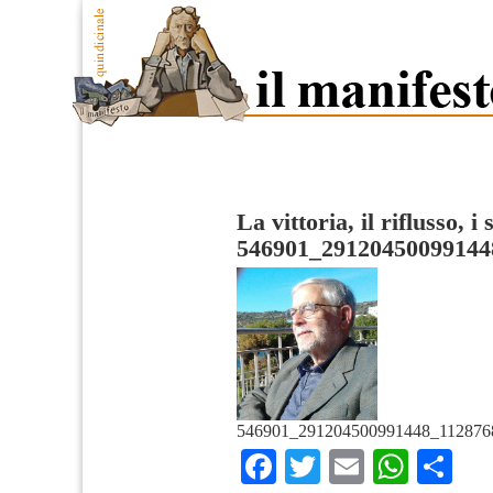
La vittoria, il riflusso, i 
546901_29120450099144
546901_291204500991448_112876
Facebook
Twitter
Email
What
Co