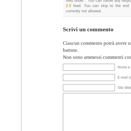
filed under . You can follow any resp
2.0
feed. You can skip to the end 
currently not allowed.
Scrivi un commento
Ciascun commento potrà avere u
battute.
Non sono ammessi commenti con
Nome e 
E-mail (
Sito We