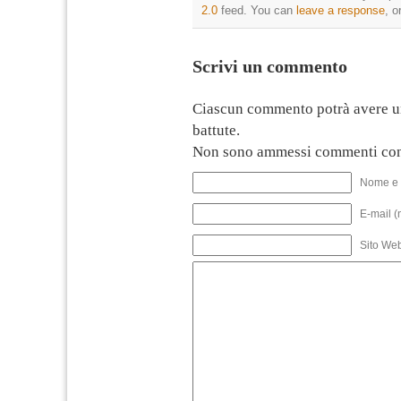
2.0
feed. You can
leave a response
, o
Scrivi un commento
Ciascun commento potrà avere u
battute.
Non sono ammessi commenti con
Nome e 
E-mail (
Sito We