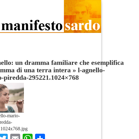
ello: un dramma familiare che esemplifica
amma di una terra intera
»
l-agnello-
o-piredda-295221.1024×768
ello-mario-
redda-
.1024x768.jpg
Facebook
Twitter
Email
WhatsApp
Condividi