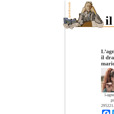
L’agn
il dr
mari
l-agn
pi
295221