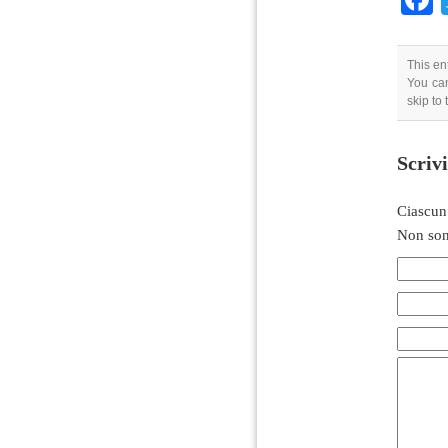
This en
You can
skip to
Scriv
Ciascun
Non son