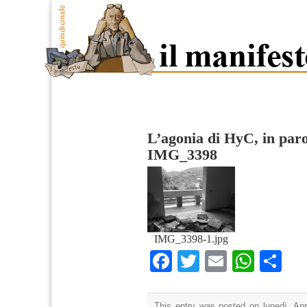
L’agonia di HyC, in paro
IMG_3398
IMG_3398-1.jpg
Facebook
Twitter
Email
What
Co
This entry was posted on lunedì, Apri