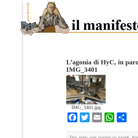
L’agonia di HyC, in paro
IMG_3401
IMG_3401.jpg
Facebook
Twitter
Email
What
Co
This entry was posted on lunedì, Apri