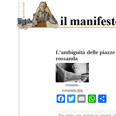
L’ambiguità delle piazze
rossanda
rossana-
rossanda.jpg
Facebook
Twitter
Email
What
Co
This entry was posted on venerdì, G