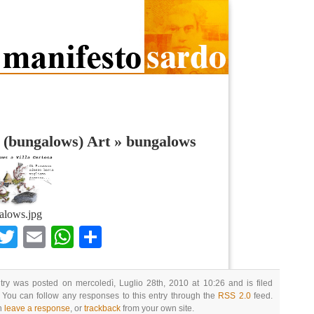
 (bungalows) Art
»
bungalows
alows.jpg
Facebook
Twitter
Email
WhatsApp
Condividi
try was posted on mercoledì, Luglio 28th, 2010 at 10:26 and is filed
 You can follow any responses to this entry through the
RSS 2.0
feed.
n
leave a response
, or
trackback
from your own site.