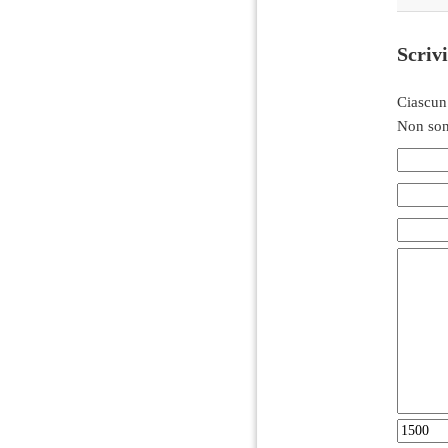
Scriv
Ciascun
Non son