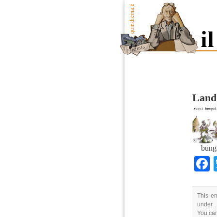
Land
bung
This en
under .
You ca