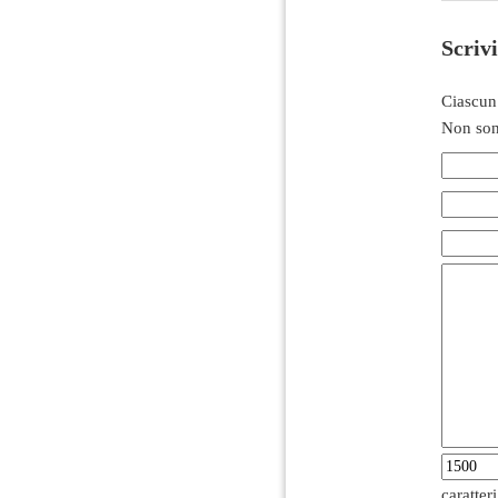
Scriv
Ciascun
Non son
caratter