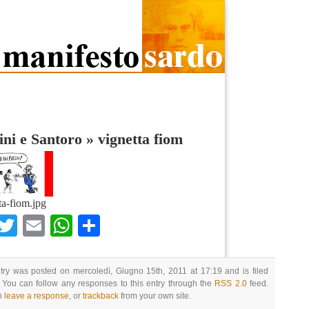
ni e Santoro
»
vignetta fiom
ta-fiom.jpg
Facebook
Twitter
Email
WhatsApp
Condividi
try was posted on mercoledì, Giugno 15th, 2011 at 17:19 and is filed
 You can follow any responses to this entry through the
RSS 2.0
feed.
n
leave a response
, or
trackback
from your own site.