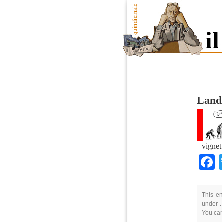
Landi
vignet
This en
under .
You ca