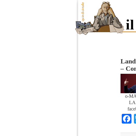
Landi
– Co
o-MA
LA
face