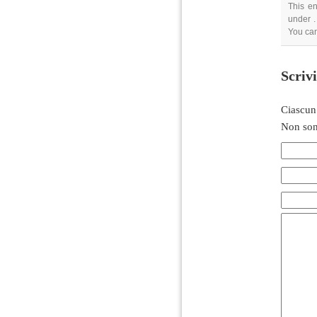
This en
under .
You ca
Scriv
Ciascun
Non son