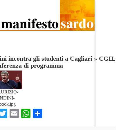
ni incontra gli studenti a Cagliari
»
CGIL
nferenza di programma
URIZIO-
NDINI-
book.jpg
Facebook
Twitter
Email
WhatsApp
Condividi