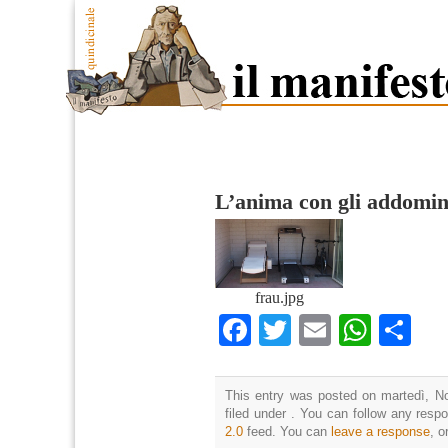
L’anima con gli addomina
frau.jpg
Facebook
Twitter
Email
What
Co
This entry was posted on martedì, N
filed under . You can follow any resp
2.0
feed. You can
leave a response
, o