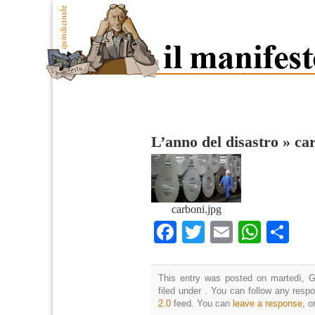
L’anno del disastro
»
ca
carboni.jpg
Facebook
Twitter
Email
What
Co
This entry was posted on martedì, G
filed under . You can follow any resp
2.0
feed. You can
leave a response
, o