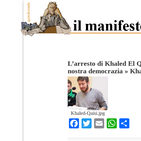
L’arresto di Khaled El Qa
nostra democrazia
»
Kha
Khaled-Qaisi.jpg
Facebook
Twitter
Email
What
Co