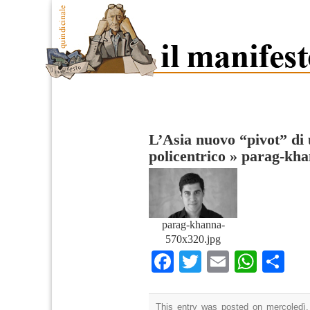
L’Asia nuovo “pivot” di 
policentrico
»
parag-kha
parag-khanna-
570x320.jpg
Facebook
Twitter
Email
What
Co
This entry was posted on mercoledì,