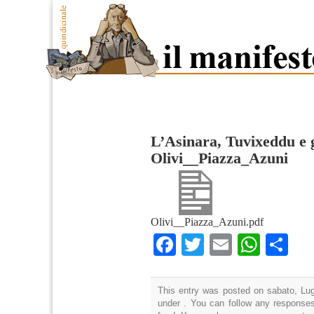
L’Asinara, Tuvixeddu e g
Olivi__Piazza_Azuni
Olivi__Piazza_Azuni.pdf
Facebook
Twitter
Email
What
Co
This entry was posted on sabato, Lugl
under . You can follow any responses