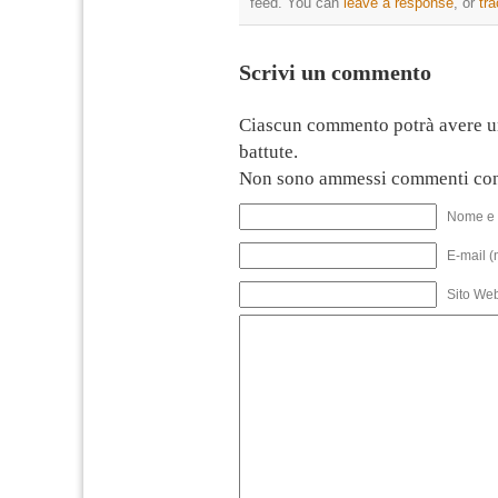
feed. You can
leave a response
, or
tr
Scrivi un commento
Ciascun commento potrà avere u
battute.
Non sono ammessi commenti con
Nome e 
E-mail (
Sito We