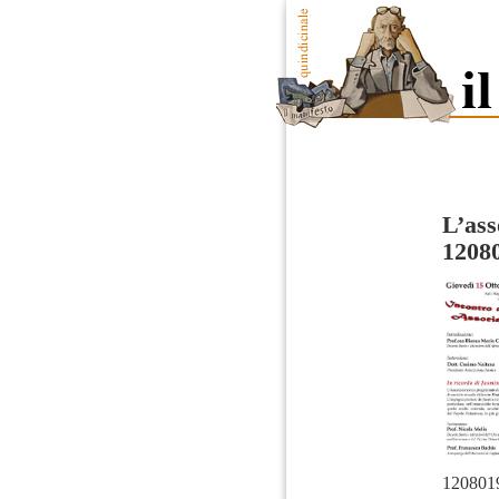
L’ass
1208
120801