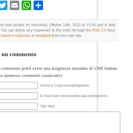
Facebook
Twitter
Email
WhatsApp
Condividi
try was posted on mercoledì, Ottobre 14th, 2015 at 15:45 and is filed
 You can follow any responses to this entry through the
RSS 2.0
feed.
n
leave a response
, or
trackback
from your own site.
i un commento
 commento potrà avere una lunghezza massima di 1500 battute.
o ammessi commenti consecutivi.
Nome e Cognomeobbligatorio
E-mail (non verrà pubblicata) obbligatorio
Sito Web