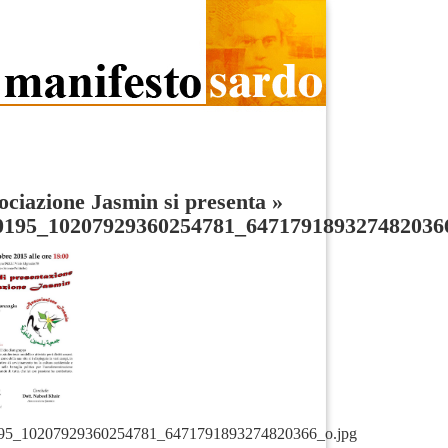
ociazione Jasmin si presenta
»
0195_10207929360254781_647179189327482036
95_10207929360254781_6471791893274820366_o.jpg