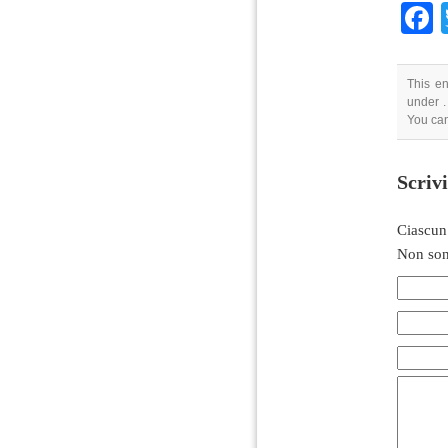
This en
under .
You ca
Scriv
Ciascun
Non son