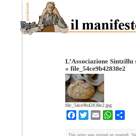
L’Associazione Sintzillu 
»
file_54ce9b42838e2
file_54ce9b42838e2.jpg
Facebook
Twitter
Email
What
Co
This entry was posted on martedì, Se