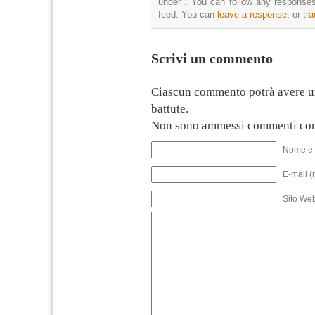
under . You can follow any responses
feed. You can
leave a response
, or
tr
Scrivi un commento
Ciascun commento potrà avere u
battute.
Non sono ammessi commenti con
Nome e 
E-mail (
Sito We