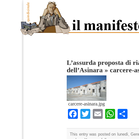
L’assurda proposta di ri
dell’Asinara
»
carcere-a
carcere-asinara.jpg
Facebook
Twitter
Email
What
Co
This entry was posted on lunedì, Genn