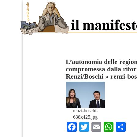
L’autonomia delle region
compromessa dalla rifor
Renzi/Boschi
»
renzi-bo
renzi-boschi-
638x425.jpg
Facebook
Twitter
Email
What
Co