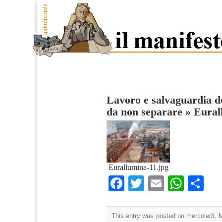
Lavoro e salvaguardia del
da non separare
»
Eural
Eurallumina-11.jpg
Facebook
Twitter
Email
What
Co
This entry was posted on mercoledì, M