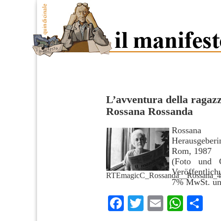
L’avventura della ragazz
Rossana Rossanda
Rossana R
Herausgeberin
Rom, 1987
(Foto und C
Veröffentlic
RTEmagicC_Rossanda__Rossana_4_
7% MwSt. und
Facebook
Twitter
Email
What
Co