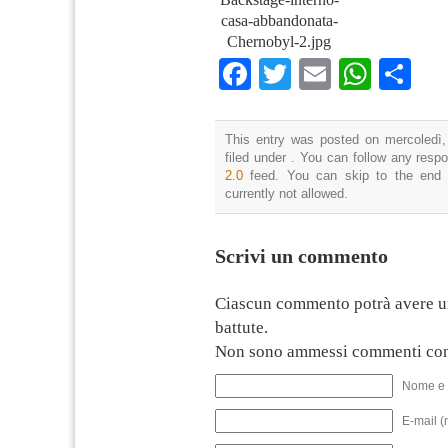
casa-abbandonata-
Chernobyl-2.jpg
Facebook
Twitter
Email
What
Co
This entry was posted on mercoledì,
filed under . You can follow any resp
2.0
feed. You can skip to the end 
currently not allowed.
Scrivi un commento
Ciascun commento potrà avere u
battute.
Non sono ammessi commenti con
Nome e 
E-mail (