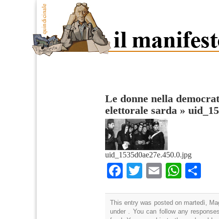
Le donne nella democrati
elettorale sarda
»
uid_15
uid_1535d0ae27e.450.0.jpg
Facebook
Twitter
Email
What
Co
This entry was posted on martedì, Mag
under . You can follow any responses