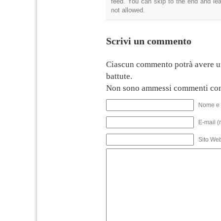
feed. You can skip to the end and lea
not allowed.
Scrivi un commento
Ciascun commento potrà avere u
battute.
Non sono ammessi commenti con
Nome e 
E-mail (
Sito We