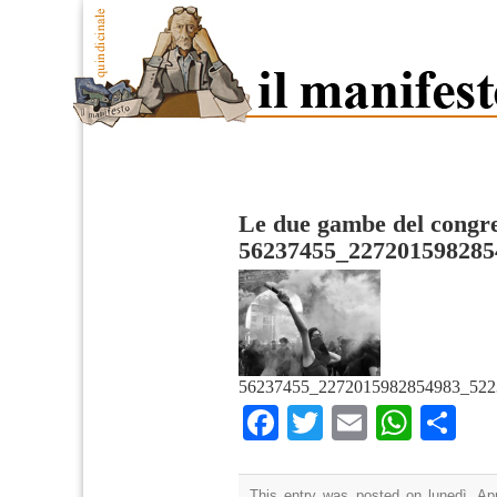
Le due gambe del congre
56237455_227201598285
56237455_2272015982854983_522
Facebook
Twitter
Email
What
Co
This entry was posted on lunedì, Apr