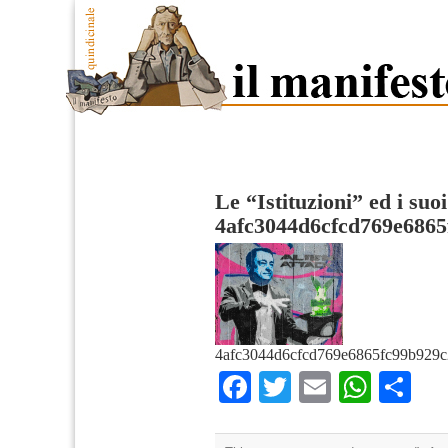
Le “Istituzioni” ed i su
4afc3044d6cfcd769e6865
4afc3044d6cfcd769e6865fc99b929c
Facebook
Twitter
Email
What
Co